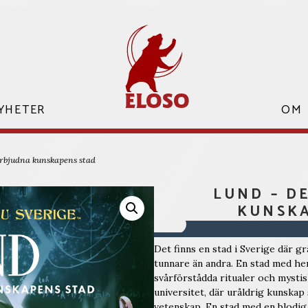
ELOSO
YHETER
ELOSO
OM
rbjudna kunskapens stad
LUND – D
KUNSK
Det finns en stad i Sverige där g
tunnare än andra. En stad med he
svårförstådda ritualer och mystis
universitet, där uråldrig kunska
vetenskap. En stad med en blodig 