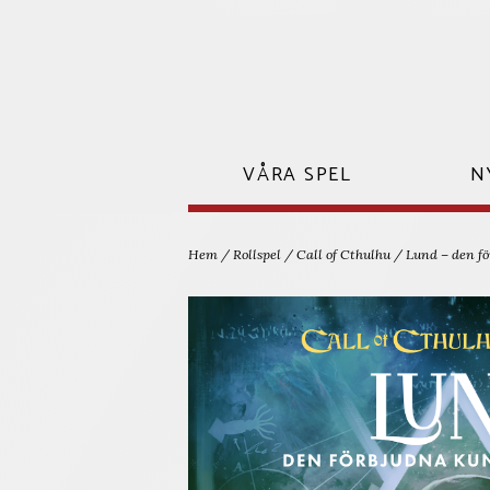
Hoppa
till
innehåll
VÅRA SPEL
N
Hem
/
Rollspel
/
Call of Cthulhu
/ Lund – den fö