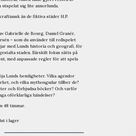
utspelat sig lite annorlunda.
raftiansk än de fiktiva städer H.P.
av Gabrielle de Bourg, Daniel Granér,
sén – som du använder till rollspelet
jar med Lunds historia och geografi, för
 gestalta staden.
Särskilt fokus sätts på
nt, med anpassade regler för att spela
löja Lunds hemligheter. Vilka agendor
erket, och vilka mythosgudar tillber de?
akter och förbjudna böcker? Och varför
nga oförklarliga händelser?
om 48 timmar.
lut i lager