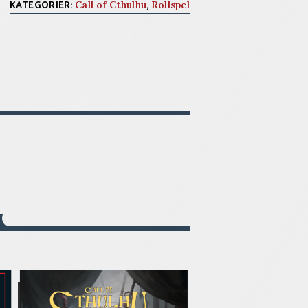
KATEGORIER:
,
Call of Cthulhu
Rollspel
R
LÄS MER