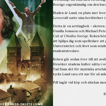
Sverige oigenkännlig om den bara 
Staden är Lund, en plats mer lovec
Lovecraft satte sina berättelser i.
Detta är en settingbok – skriven 
Gunilla Jonsson och Michael Peter
Call of Cthulhu Sverige
. Boken bör
att hjälpa dig som spelledare att
Universitetet och livet som stude
studentutredare.
Boken går sedan över till att avs
försöker stadens kulter sätta i v
Vad finns det för mystiska artef
tycks Lund vara ett nav för så må
Pdf ingår vid köp och skickas in
S