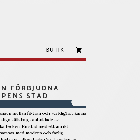
BUTIK
EN FÖRBJUDNA
APENS STAD
ränsen mellan fiktion och verklighet känns
mliga sällskap, omhuldade av
ka tecken. En stad med ett anrikt
p samsas med modern och farlig
historia, vilken hade gjort resten av