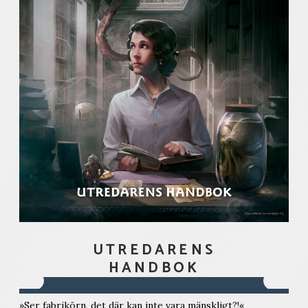
UTREDARENS
HANDBOK
»Ser fabrikörn, det där kan inte vara mänskligt?!«