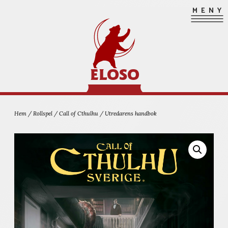
Hoppa
MENY
till
innehåll
ELOSO
Hem
/
Rollspel
/
Call of Cthulhu
/ Utredarens handbok