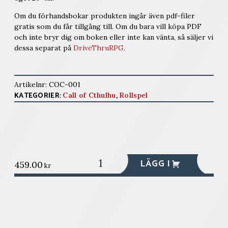
Om du förhandsbokar produkten ingår även pdf-filer
gratis som du får tillgång till. Om du bara vill köpa PDF
och inte bryr dig om boken eller inte kan vänta, så säljer vi
dessa separat på
DriveThruRPG
.
Artikelnr:
COC-001
KATEGORIER:
,
Call of Cthulhu
Rollspel
Utredarens
LÄGG I
459.00
kr
handbok
mängd