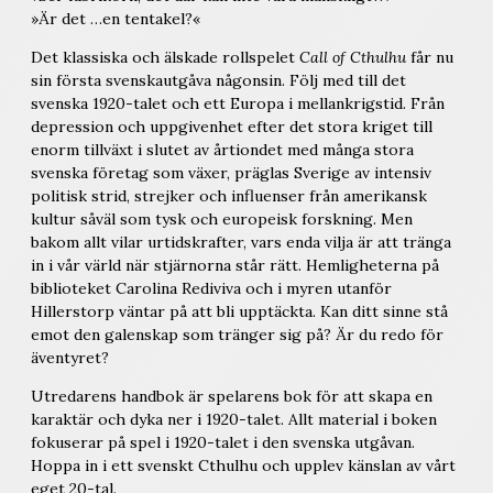
»Är det …en tentakel?«
Det klassiska och älskade rollspelet
Call of Cthulhu
får nu
sin första svenskautgåva någonsin. Följ med till det
svenska 1920-talet och ett Europa i mellankrigstid. Från
depression och uppgivenhet efter det stora kriget till
enorm tillväxt i slutet av årtiondet med många stora
svenska företag som växer, präglas Sverige av intensiv
politisk strid, strejker och influenser från amerikansk
kultur såväl som tysk och europeisk forskning. Men
bakom allt vilar urtidskrafter, vars enda vilja är att tränga
in i vår värld när stjärnorna står rätt. Hemligheterna på
biblioteket Carolina Rediviva och i myren utanför
Hillerstorp väntar på att bli upptäckta. Kan ditt sinne stå
emot den galenskap som tränger sig på? Är du redo för
äventyret?
Utredarens handbok är spelarens bok för att skapa en
karaktär och dyka ner i 1920-talet. Allt material i boken
fokuserar på spel i 1920-talet i den svenska utgåvan.
Hoppa in i ett svenskt Cthulhu och upplev känslan av vårt
eget 20-tal.