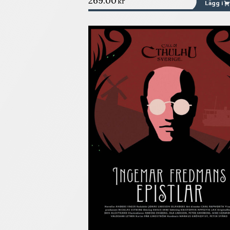
269.00
kr
Lägg i