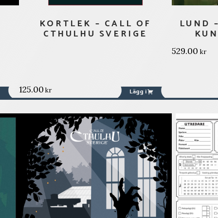
S
KORTLEK – CALL OF
LUND 
CTHULHU SVERIGE
KUN
529.00
kr
125.00
kr
Lägg i