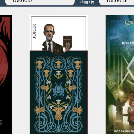
379.00
379.00
kr
kr
Lägg i