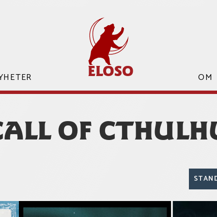
ELOSO
YHETER
ELOSO
OM
CALL OF CTHULH