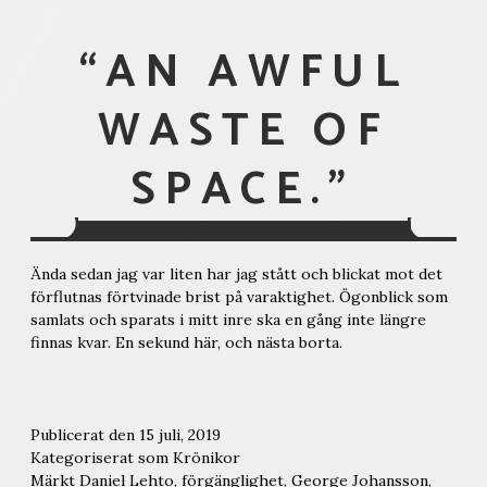
“AN AWFUL
WASTE OF
SPACE.”
Ända sedan jag var liten har jag stått och blickat mot det
förflutnas förtvinade brist på varaktighet. Ögonblick som
samlats och sparats i mitt inre ska en gång inte längre
finnas kvar. En sekund här, och nästa borta.
Publicerat den
15 juli, 2019
Kategoriserat som
Krönikor
Märkt
Daniel Lehto
,
förgänglighet
,
George Johansson
,