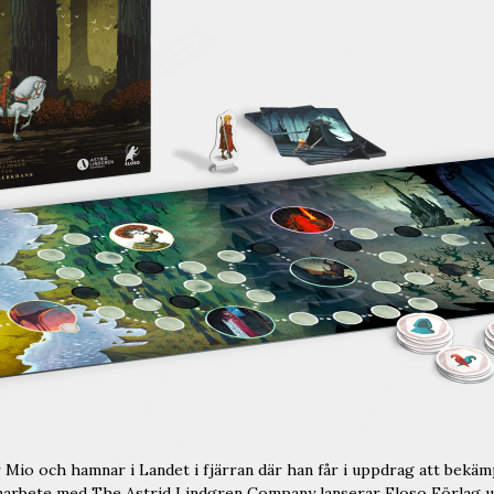
 Mio och hamnar i Landet i fjärran där han får i uppdrag att bekämp
amarbete med The Astrid Lindgren Company lanserar Eloso Förlag u