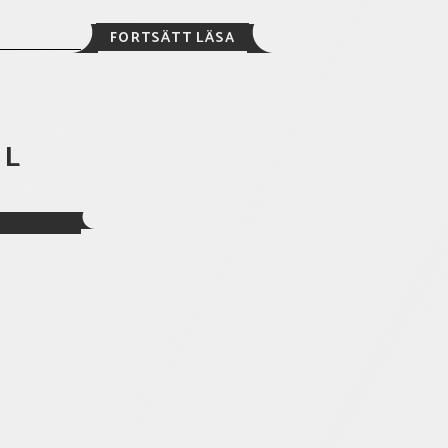
NU
FORTSÄTT LÄSA
SLÄPPER
VI
MIO
BRÄDSPELET
EL
O