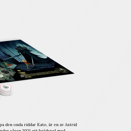
a den onda riddar Kato, är en av Astrid
nder våren 2021 ett brädspel med