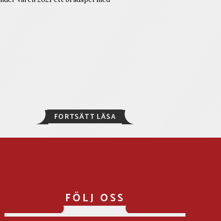
ELOSO
FORTSÄTT LÄSA
LANSERAR
BRÄDSPEL
BASERAT
PÅ
MIO
MIN
MIO
FÖLJ OSS