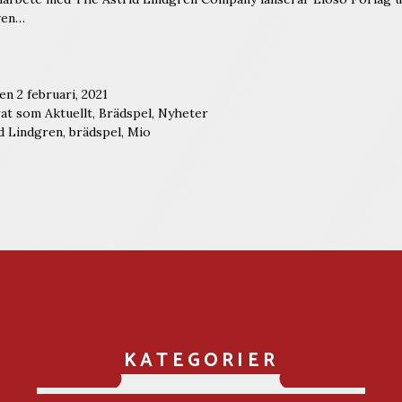
även…
den
2 februari, 2021
rat som
Aktuellt
,
Brädspel
,
Nyheter
d Lindgren
,
brädspel
,
Mio
KATEGORIER