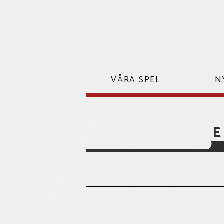
Hoppa
till
innehåll
VÅRA SPEL
N
E