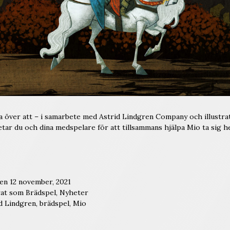
olta över att – i samarbete med Astrid Lindgren Company och illust
betar du och dina medspelare för att tillsammans hjälpa Mio ta sig h
den
12 november, 2021
rat som
Brädspel
,
Nyheter
d Lindgren
,
brädspel
,
Mio