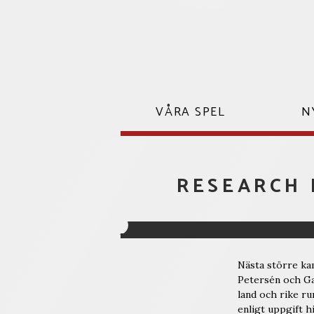
Hoppa
till
innehåll
VÅRA SPEL
N
RESEARCH 
Nästa större kam
Petersén och Ga
land och rike ru
enligt uppgift h