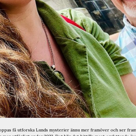
hoppas få utforska Lunds mysterier ännu mer framöver och ser fra