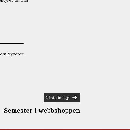
ntyret till
Call
 som
Nyheter
Nästa inlägg
Semester i webbshoppen