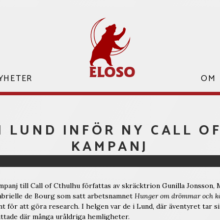
ELOSO
YHETER
ELOSO
OM
I LUND INFÖR NY CALL O
KAMPANJ
panj till Call of Cthulhu författas av skräcktrion Gunilla Jonsson, 
brielle de Bourg som satt arbetsnamnet
Hunger om drömmar och k
nt för att göra research. I helgen var de i Lund, där äventyret tar s
ittade där många uråldriga hemligheter.