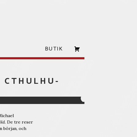
BUTIK
F CTHULHU-
Michael
öld
. De tre reser
in början, och