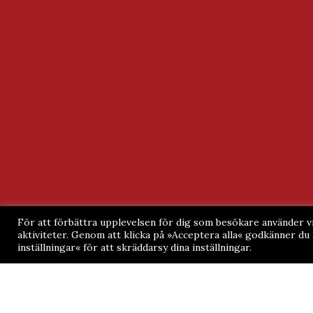
För att förbättra upplevelsen för dig som besökare använder vi
aktiviteter. Genom att klicka på »Acceptera alla« godkänner d
inställningar« för att skräddarsy dina inställningar.