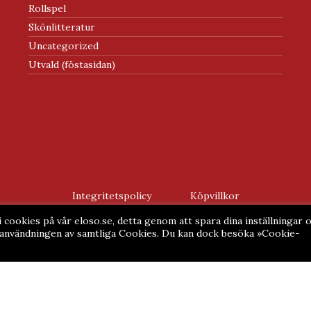
Rollspel
Skönlitteratur
Uncategorized
Utvald (föstasidan)
Integritetspolicy
Köpvillkor
 cookies på vår eloso.se, detta genom att spara dina inställningar 
u användningen av samtliga Cookies. Du kan dock besöka »Cookie-