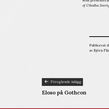
som presenteras 
of Cthulhu Sveri
Publicerat 
av
Björn Fli
Föregående inlägg
INLÄGGSNAVIG
Eloso på Gothcon