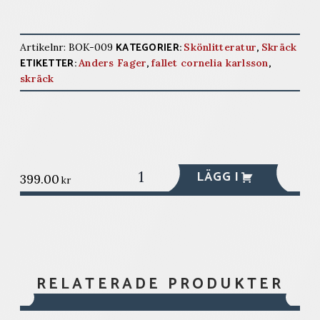
KATEGORIER:
,
Artikelnr:
BOK-009
Skönlitteratur
Skräck
ETIKETTER:
,
,
Anders Fager
fallet cornelia karlsson
skräck
Fallet
LÄGG I
399.00
kr
Cornelia
Karlsson
-
samlarutgåva
mängd
RELATERADE PRODUKTER