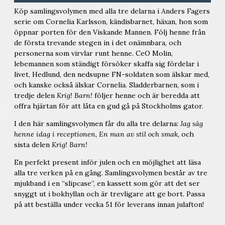
Köp samlingsvolymen med alla tre delarna i Anders Fagers
serie om Cornelia Karlsson, kändisbarnet, häxan, hon som
öppnar porten för den Viskande Mannen. Följ henne från
de första trevande stegen in i det onämnbara, och
personerna som virvlar runt henne. CeO Molin,
lebemannen som ständigt försöker skaffa sig fördelar i
livet, Hedlund, den nedsupne FN-soldaten som älskar med,
och kanske också älskar Cornelia. Sladderbarnen, som i
tredje delen
Krig! Barn!
följer henne och är beredda att
offra hjärtan för att låta en gud gå på Stockholms gator.
I den här samlingsvolymen får du alla tre delarna:
Jag såg
henne idag i receptionen, En man av stil och smak,
och
sista delen
Krig! Barn!
En perfekt present inför julen och en möjlighet att läsa
alla tre verken på en gång. Samlingsvolymen består av tre
mjukband i en “slipcase”, en kassett som gör att det ser
snyggt ut i bokhyllan och är trevligare att ge bort. Passa
på att beställa under vecka 51 för leverans innan julafton!