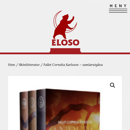
Hoppa
MENY
till
innehåll
ELOSO
Hem
/
Skönlitteratur
/ Fallet Cornelia Karlsson – samlarutgåva