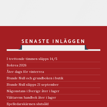
var:
är:
229.00kr.
199.00kr.
SENASTE INLÄGGEN
I trettonde timmen släpps 14/5
Bokrea 2026
Åter dags för vinterrea
Stunde Null och grundboken i butik
Stunde Null släpps 21 september
Någonstans i Sverige åter i lager
Väktarens handbok åter i lager
Spelledarskärmen slutsåld