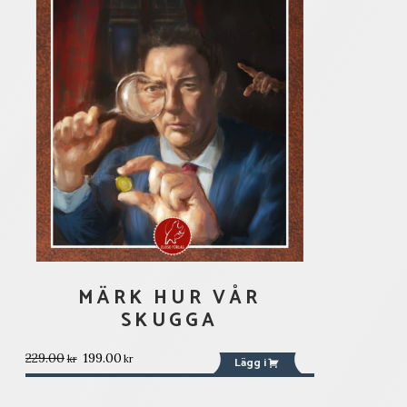
MÄRK HUR VÅR
SKUGGA
Det
Det
229.00
199.00
kr
kr
Lägg i
ursprungliga
nuvarande
priset
priset