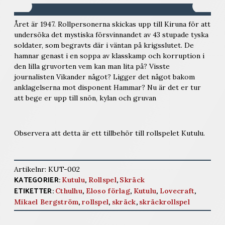
Året är 1947. Rollpersonerna skickas upp till Kiruna för att
undersöka det mystiska för­svinnandet av 43 stupade tyska
soldater, som begravts där i väntan på krigsslutet. De
hamnar genast i en soppa av klasskamp och korruption i
den lilla gruvorten vem kan man lita på? Visste
journalisten Vikander något? Ligger det något bakom
anklagelserna mot disponent Hammar? Nu är det er tur
att bege er upp till snön, kylan och gruvan
Observera att detta är ett tillbehör till rollspelet Kutulu.
Artikelnr:
KUT-002
KATEGORIER:
,
,
Kutulu
Rollspel
Skräck
ETIKETTER:
,
,
,
,
Cthulhu
Eloso förlag
Kutulu
Lovecraft
,
,
,
Mikael Bergström
rollspel
skräck
skräckrollspel