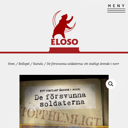
Hoppa
MENY
till
innehåll
ELOSO
Hem
/
Rollspel
/
Kutulu
/ De försvunna soldaterna: ett statligt ärende i norr