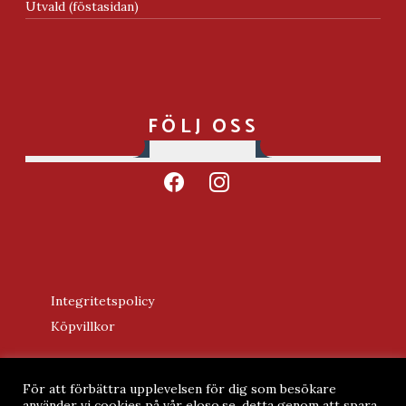
Utvald (föstasidan)
FÖLJ OSS
facebook
instagram
Integritetspolicy
Köpvillkor
För att förbättra upplevelsen för dig som besökare
använder vi cookies på vår eloso.se, detta genom att spara