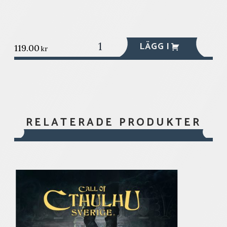
De
LÄGG I
119.00
kr
försvunna
soldaterna:
ett
statligt
ärende
i
norr
RELATERADE PRODUKTER
mängd