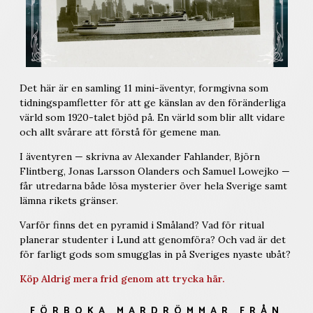
Det här är en samling 11 mini-äventyr, formgivna som
tidningspamfletter för att ge känslan av den föränderliga
värld som 1920-talet bjöd på. En värld som blir allt vidare
och allt svårare att förstå för gemene man.
I äventyren — skrivna av Alexander Fahlander, Björn
Flintberg, Jonas Larsson Olanders och Samuel Lowejko —
får utredarna både lösa mysterier över hela Sverige samt
lämna rikets gränser.
Varför finns det en pyramid i Småland? Vad för ritual
planerar studenter i Lund att genomföra? Och vad är det
för farligt gods som smugglas in på Sveriges nyaste ubåt?
Köp Aldrig mera frid genom att trycka här.
FÖRBOKA MARDRÖMMAR FRÅN