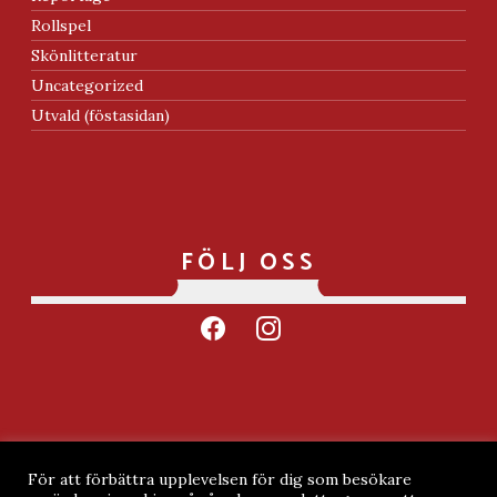
Rollspel
Skönlitteratur
Uncategorized
Utvald (föstasidan)
FÖLJ OSS
facebook
instagram
Integritetspolicy
För att förbättra upplevelsen för dig som besökare