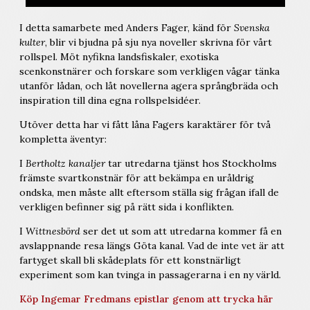
I detta samarbete med Anders Fager, känd för
Svenska
kulter
, blir vi bjudna på sju nya noveller skrivna för vårt
rollspel. Möt nyfikna landsfiskaler, exotiska
scenkonstnärer och forskare som verkligen vågar tänka
utanför lådan, och låt novellerna agera språngbräda och
inspiration till dina egna rollspelsidéer.
Utöver detta har vi fått låna Fagers karaktärer för två
kompletta äventyr:
I
Bertholtz kanaljer
tar utredarna tjänst hos Stockholms
främste svartkonstnär för att bekämpa en uråldrig
ondska, men måste allt eftersom ställa sig frågan ifall de
verkligen befinner sig på rätt sida i konflikten.
I
Wittnesbörd
ser det ut som att utredarna kommer få en
avslappnande resa längs Göta kanal. Vad de inte vet är att
fartyget skall bli skådeplats för ett konstnärligt
experiment som kan tvinga in passagerarna i en ny värld.
Köp Ingemar Fredmans epistlar genom att trycka här