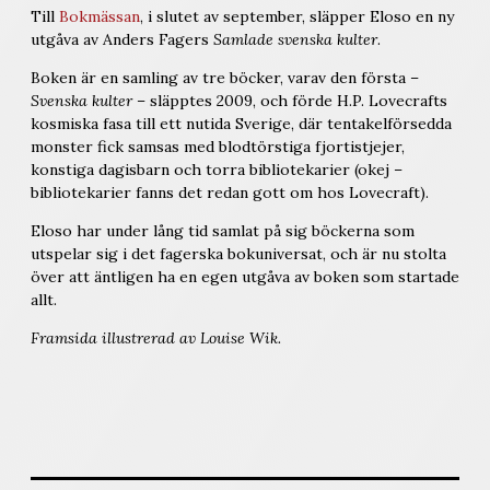
Till
Bokmässan
, i slutet av september, släpper Eloso en ny
utgåva av Anders Fagers
Samlade svenska kulter
.
Boken är en samling av tre böcker, varav den första –
Svenska kulter
– släpptes 2009, och förde H.P. Lovecrafts
kosmiska fasa till ett nutida Sverige, där tentakelförsedda
monster fick samsas med blodtörstiga fjortistjejer,
konstiga dagisbarn och torra bibliotekarier (okej –
bibliotekarier fanns det redan gott om hos Lovecraft).
Eloso har under lång tid samlat på sig böckerna som
utspelar sig i det fagerska bokuniversat, och är nu stolta
över att äntligen ha en egen utgåva av boken som startade
allt.
Framsida illustrerad av Louise Wik.