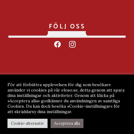
FÖLJ OSS
facebook
instagram
Integritetspolicy
För att förbättra upplevelsen för dig som besökare
använder vi cookies på vår eloso.se, detta genom att spara
Köpvillkor
dina inställningar och aktiviteter. Genom att klicka på
»Acceptera alla« godkänner du användningen av samtliga
Cookies. Du kan dock besöka »Cookie-inställningar« för
att skräddarsy dina inställningar.
Cookie-alternativ
Acceptera alla