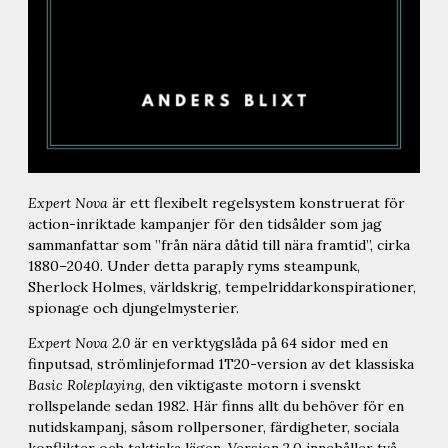
Expert Nova
är ett flexibelt regelsystem konstruerat för
action-inriktade kampanjer för den tidsålder som jag
sammanfattar som ”från nära dåtid till nära framtid”, cirka
1880–2040. Under detta paraply ryms steampunk,
Sherlock Holmes, världskrig, tempelriddarkonspirationer,
spionage och djungelmysterier.
Expert Nova 2.0
är en verktygslåda på 64 sidor med en
finputsad, strömlinjeformad 1T20-version av det klassiska
Basic Roleplaying
, den viktigaste motorn i svenskt
rollspelande sedan 1982. Här finns allt du behöver för en
nutidskampanj, såsom rollpersoner, färdigheter, sociala
konflikter och taktiska lägen. Version 2.0 innehåller två