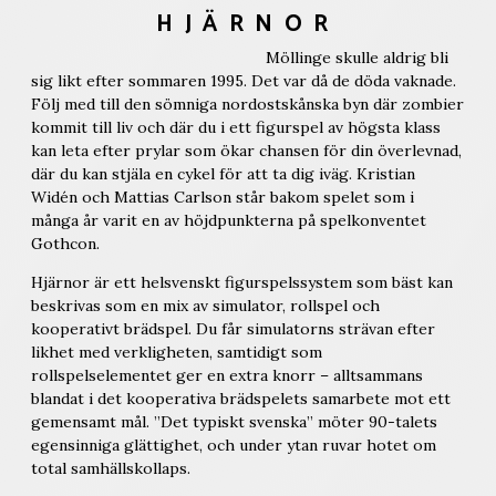
HJÄRNOR
Möllinge skulle aldrig bli
sig likt efter sommaren 1995. Det var då de döda vaknade.
Följ med till den sömniga nordostskånska byn där zombier
kommit till liv och där du i ett figurspel av högsta klass
kan leta efter prylar som ökar chansen för din överlevnad,
där du kan stjäla en cykel för att ta dig iväg. Kristian
Widén och Mattias Carlson står bakom spelet som i
många år varit en av höjdpunkterna på spelkonventet
Gothcon.
Hjärnor är ett helsvenskt figurspelssystem som bäst kan
beskrivas som en mix av simulator, rollspel och
kooperativt brädspel. Du får simulatorns strävan efter
likhet med verkligheten, samtidigt som
rollspelselementet ger en extra knorr – alltsammans
blandat i det kooperativa brädspelets samarbete mot ett
gemensamt mål. ”Det typiskt svenska” möter 90-talets
egensinniga glättighet, och under ytan ruvar hotet om
total samhällskollaps.