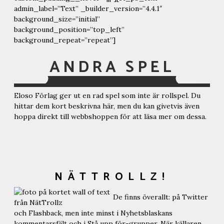
admin_label=”Text” _builder_version=”4.4.1″
background_size=”initial”
background_position=”top_left”
background_repeat=”repeat”]
ANDRA SPEL
Eloso Förlag ger ut en rad spel som inte är rollspel. Du
hittar dem kort beskrivna här, men du kan givetvis även
hoppa direkt till webbshoppen för att läsa mer om dessa.
NÄTTROLLZ!
De finns överallt: på Twitter
och Flashback, men inte minst i Nyhetsblaskans
kommentarsfält och i Stå upp för-grupper. När källaren