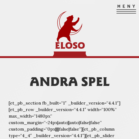
Hoppa
MENY
till
innehåll
ELOSO
ANDRA SPEL
[et_pb_section fb_built=”1″ _builder_version=”4.4.1″]
[et_pb_row _builder_version=”4.4.1″ width=”100%”
max_width=”1480px”
custom_margin=”-24px|auto||auto|false|false”
custom_padding=”0px||||false|false”][et_pb_column
type=”4_4″ _builder_version=”4.4.1″][et_pb_slider