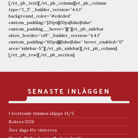
[/et_pb_text][/et_pb_column][et_pb_column
type=”1_3″ _builder_version=”4.4.1″
background_color=”#ededed”
custom_padding=”|20px||20px|false|false”
custom_padding__hover=”|||”][et_pb_sidebar
show_border=”off” _builder_version=”4.4.1″
custom_padding=”60px||||false|false” hover_enabled=”0″
area=”sidebar-5″][/et_pb_sidebar][/et_pb_column]
[/et_pb_row][/et_pb_section]
SENASTE INLÄGGEN
I trettonde timmen släpps 14/5
Bokrea 2026
Åter dags för vinterrea