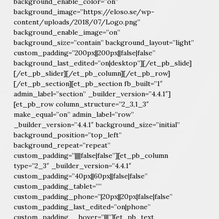
background_enable_color=”on”
background_image=”https://eloso.se/wp-
content/uploads/2018/07/Logo.png”
background_enable_image=”on”
background_size=”contain” background_layout=”light”
custom_padding=”200px||200px||false|false”
background_last_edited=”on|desktop”][/et_pb_slide]
[/et_pb_slider][/et_pb_column][/et_pb_row]
[/et_pb_section][et_pb_section fb_built=”1″
admin_label=”section” _builder_version=”4.4.1″]
[et_pb_row column_structure=”2_3,1_3″
make_equal=”on” admin_label=”row”
_builder_version=”4.4.1″ background_size=”initial”
background_position=”top_left”
background_repeat=”repeat”
custom_padding=”||||false|false”][et_pb_column
type=”2_3″ _builder_version=”4.4.1″
custom_padding=”40px||60px||false|false”
custom_padding_tablet=””
custom_padding_phone=”|20px||20px|false|false”
custom_padding_last_edited=”on|phone”
custom_padding__hover=”|||”][et_pb_text