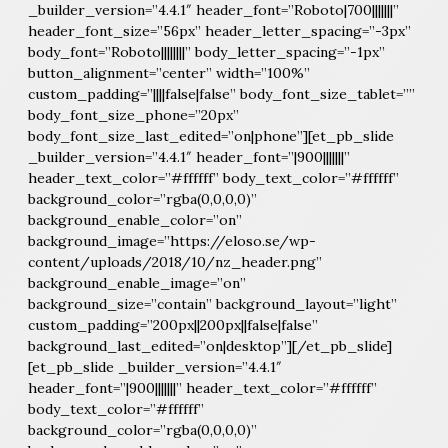
_builder_version=”4.4.1″ header_font=”Roboto|700|||||||”
header_font_size=”56px” header_letter_spacing=”-3px”
body_font=”Roboto||||||||” body_letter_spacing=”-1px”
button_alignment=”center” width=”100%”
custom_padding=”||||false|false” body_font_size_tablet=””
body_font_size_phone=”20px”
body_font_size_last_edited=”on|phone”][et_pb_slide
_builder_version=”4.4.1″ header_font=”|900|||||||”
header_text_color=”#ffffff” body_text_color=”#ffffff”
background_color=”rgba(0,0,0,0)”
background_enable_color=”on”
background_image=”https://eloso.se/wp-
content/uploads/2018/10/nz_header.png”
background_enable_image=”on”
background_size=”contain” background_layout=”light”
custom_padding=”200px||200px||false|false”
background_last_edited=”on|desktop”][/et_pb_slide]
[et_pb_slide _builder_version=”4.4.1″
header_font=”|900|||||||” header_text_color=”#ffffff”
body_text_color=”#ffffff”
background_color=”rgba(0,0,0,0)”