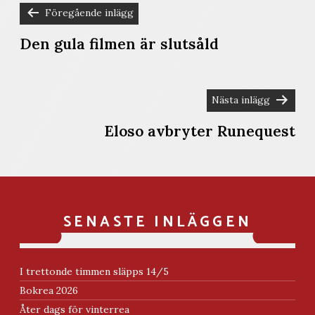
Föregående inlägg
INLÄGGSNAVIGERING
Den gula filmen är slutsåld
Nästa inlägg
Eloso avbryter Runequest
SENASTE INLÄGGEN
I trettonde timmen släpps 14/5
Bokrea 2026
Åter dags för vinterrea