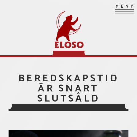
Hoppa
MENY
till
innehåll
ELOSO
BEREDSKAPSTID
ÄR SNART
SLUTSÅLD