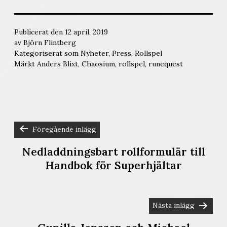
Publicerat den
12 april, 2019
av
Björn Flintberg
Kategoriserat som
Nyheter
,
Press
,
Rollspel
Märkt
Anders Blixt
,
Chaosium
,
rollspel
,
runequest
Föregående inlägg
INLÄGGSNAVIGERING
Nedladdningsbart rollformulär till
Handbok för Superhjältar
Nästa inlägg