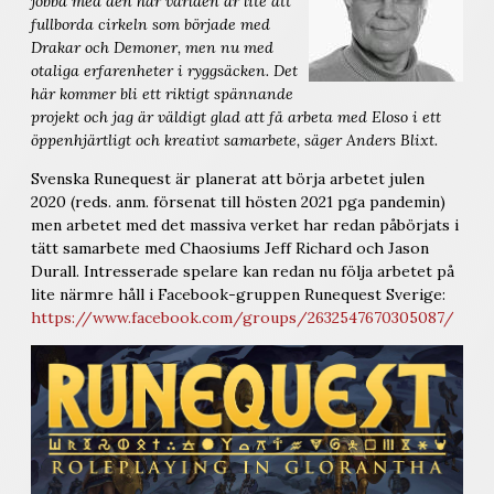
jobba med den här världen är lite att
fullborda cirkeln som började med
Drakar och Demoner, men nu med
otaliga erfarenheter i ryggsäcken. Det
här kommer bli ett riktigt spännande
projekt och jag är väldigt glad att få arbeta med Eloso i ett
öppenhjärtligt och kreativt samarbete, säger Anders Blixt.
Svenska Runequest är planerat att börja arbetet julen
2020 (reds. anm. försenat till hösten 2021 pga pandemin)
men arbetet med det massiva verket har redan påbörjats i
tätt samarbete med Chaosiums Jeff Richard och Jason
Durall. Intresserade spelare kan redan nu följa arbetet på
lite närmre håll i Facebook-gruppen Runequest Sverige:
https://www.facebook.com/groups/2632547670305087/