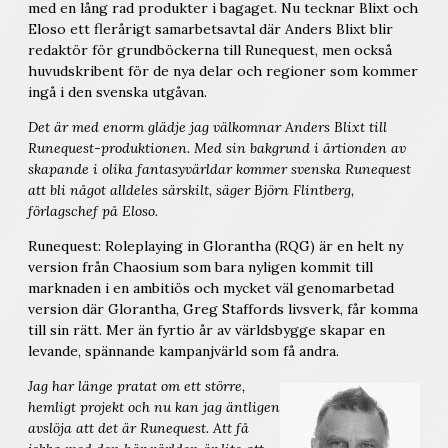
med en lång rad produkter i bagaget. Nu tecknar Blixt och
Eloso ett flerårigt samarbetsavtal där Anders Blixt blir
redaktör för grundböckerna till Runequest, men också
huvudskribent för de nya delar och regioner som kommer
ingå i den svenska utgåvan.
Det är med enorm glädje jag välkomnar Anders Blixt till
Runequest-produktionen. Med sin bakgrund i årtionden av
skapande i olika fantasyvärldar kommer svenska Runequest
att bli något alldeles särskilt, säger Björn Flintberg,
förlagschef på Eloso.
Runequest: Roleplaying in Glorantha (RQG) är en helt ny
version från Chaosium som bara nyligen kommit till
marknaden i en ambitiös och mycket väl genomarbetad
version där Glorantha, Greg Staffords livsverk, får komma
till sin rätt. Mer än fyrtio år av världsbygge skapar en
levande, spännande kampanjvärld som få andra.
Jag har länge pratat om ett större,
hemligt projekt och nu kan jag äntligen
avslöja att det är Runequest. Att få